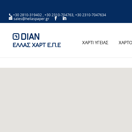
+30 2810-319402
,
+30 2310-704763
,
+30 2310-7047634
sales@hellaspaper.gr
ΧΑΡΤΙ ΥΓΕΙΑΣ
ΧΑΡΤΟ