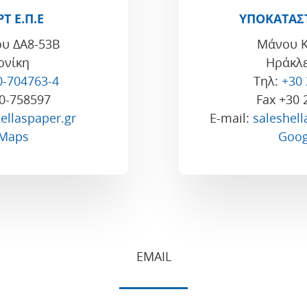
Τ Ε.Π.Ε
ΥΠΟΚΑΤΑΣ
ου ΔΑ8-53Β
Μάνου Κ
ονίκη
Ηράκλε
0-704763-4
Τηλ:
+30
10-758597
Fax +30 
ellaspaper.gr
E-mail:
saleshel
 Maps
Goog
EMAIL