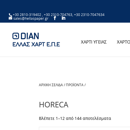
+30 2810-319402
,
+30 2310-704763
,
+30 2310-7047634
sales@hellaspaper.gr
ΧΑΡΤΙ ΥΓΕΙΑΣ
ΧΑΡΤΟ
ΑΡΧΙΚΉ ΣΕΛΊΔΑ
/
ΠΡΟΪΌΝΤΑ
/
HORECA
Βλέπετε 1–12 από 144 αποτελέσματα